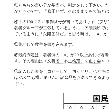
③どちらの言い分が妥当か、判定をして下さい。
かどうかです。「修正せず、そのままでも欠陥と
④下の100マスに事例番号が書いてあります（プ
著者グループが主張しているように「欠陥箇所では
ているように「欠陥箇所だ」と思う時は、「●」か
⑤集計して数字を書き込みます。
⑥最終判定は、著者側の「○」が29 以上あれば著
す。その理由は＜
文科省「不正検定」を正す会
＞
⑦記入した表を（コピーして）切りとり、ハガキ
はFAX でも構いません。記念品をお送りできる
さい。