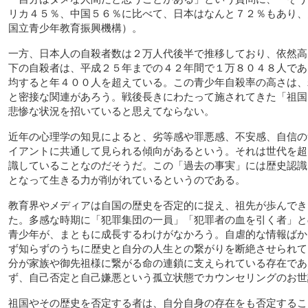
リカ４５％、中国５６％に比べて、日本はなんと７２％もあり、
国立青少年教育振興機構）。
一方、日本人の自殺者数は２万人代後半で推移しており、依然高
下の自殺者は、平成２５年までの４２年間で１万８０４８人であ
均すると年４００人を超えている。この青少年自殺率の高さは、
と密接な関連があろう。戦後長きにわたって施されてきた「祖国
悲惨な状況を招いていると思えてならない。
近年の心理学の知見によると、劣等感や罪悪感、不安感、自信の
イアントに共通して見られる傾向があるという。それは世代を超
識していることなのだそうだ。この「過去の事実」には歴史認識
となって生きる力が削がれているというのである。
教育界やメディアは自国の歴史を否定的に捉え、祖先が歩んでき
た。多感な時期に「犯罪集団の一員」「犯罪者の血を引く者」と
青少年が、まともに成長するわけがなかろう。自虐的な情報ばか
ず知らずのうちに歴史と自分の人生との繋がりを断絶させられて
分が家族や御先祖様に繋がる命の連鎖に支えられている存在であ
ず、自己否定と自己嫌悪という孤立状態でカウンセリングのお世
祖国やその歴史を否定する者は、自分自身の存在をも否定するこ