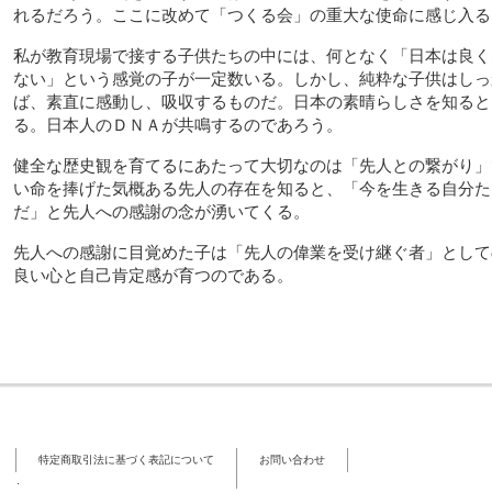
れるだろう。ここに改めて「つくる会」の重大な使命に感じ入る
私が教育現場で接する子供たちの中には、何となく「日本は良く
ない」という感覚の子が一定数いる。しかし、純粋な子供はしっ
ば、素直に感動し、吸収するものだ。日本の素晴らしさを知ると
る。日本人のＤＮＡが共鳴するのであろう。
健全な歴史観を育てるにあたって大切なのは「先人との繋がり」
い命を捧げた気概ある先人の存在を知ると、「今を生きる自分た
だ」と先人への感謝の念が湧いてくる。
先人への感謝に目覚めた子は「先人の偉業を受け継ぐ者」として
良い心と自己肯定感が育つのである。
特定商取引法に基づく表記について
お問い合わせ
.