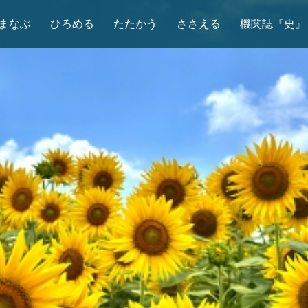
まなぶ
ひろめる
たたかう
ささえる
機関誌『史』