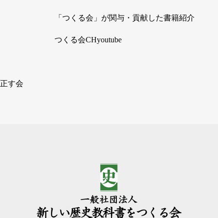
「つくる会」が関与・貢献した書籍紹介
つくる会CHyoutube
正す会