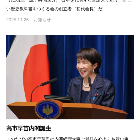
（1,962語・読了時間10分） 日本を代表する言論人であり、新し
い歴史教科書をつくる会の創立者（初代会長）だ...
2025.11.26
お知らせ
高市早苗内閣誕生
このたびの高市早苗氏の内閣総理大臣ご就任を心よりお祝い申し